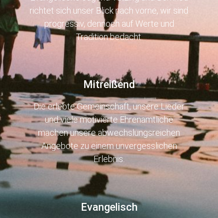
richtet sich unser Blick nach vorne, wir sind
progressiv, dennoch auf Werte und
Tradition bedacht.
Mitreißend
Die erlebte Gemeinschaft, unsere Lieder
und viele motivierte Ehrenamtliche
machen unsere abwechslungsreichen
Angebote zu einem unvergesslichen
Erlebnis.
Evangelisch