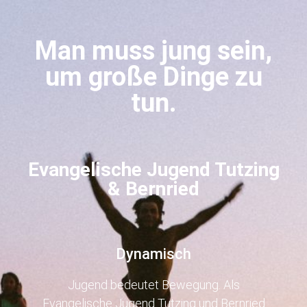
Man muss jung sein,
um große Dinge zu
tun.
Evangelische Jugend Tutzing
& Bernried
Dynamisch
Jugend bedeutet Bewegung. Als
Evangelische Jugend Tutzing und Bernried